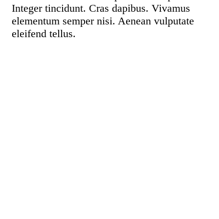
SIMKIN
Integer tincidunt. Cras dapibus. Vivamus
CONTACT
IMPRINT
elementum semper nisi. Aenean vulputate
eleifend tellus.