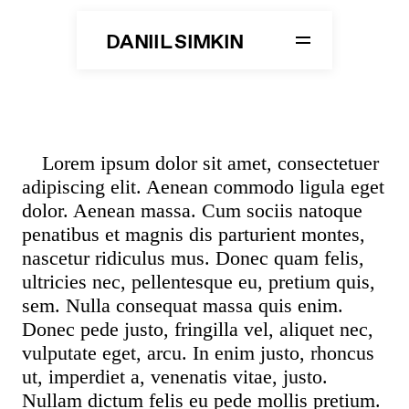
DANIIL SIMKIN
LIFE
STUDIO SIMKIN
Lorem ipsum dolor sit amet, consectetuer
adipiscing elit. Aenean commodo ligula eget
DANCE
dolor. Aenean massa. Cum sociis natoque
penatibus et magnis dis parturient montes,
nascetur ridiculus mus. Donec quam felis,
ON STAGE
ultricies nec, pellentesque eu, pretium quis,
sem. Nulla consequat massa quis enim.
Donec pede justo, fringilla vel, aliquet nec,
DANIIL
vulputate eget, arcu. In enim justo, rhoncus
ut, imperdiet a, venenatis vitae, justo.
Nullam dictum felis eu pede mollis pretium.
FACEBOOK
INSTAGRAM
TWITTER